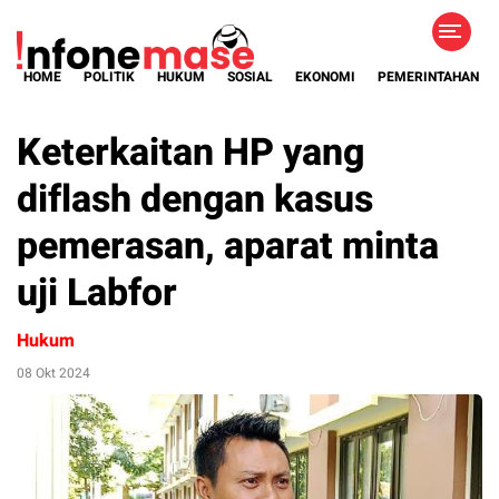
HOME
POLITIK
HUKUM
SOSIAL
EKONOMI
PEMERINTAHAN
Keterkaitan HP yang
diflash dengan kasus
pemerasan, aparat minta
uji Labfor
Hukum
08 Okt 2024