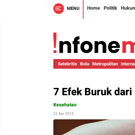
Home
Politik
Huku
MENU
Selebritis
Bola
Metropolitan
Interna
7 Efek Buruk dari
Kesehatan
22 Apr 2018