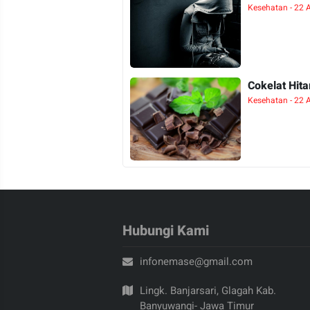
Kesehatan - 22 
Cokelat Hit
Kesehatan - 22 
Hubungi Kami
infonemase@gmail.com
Lingk. Banjarsari, Glagah Kab.
Banyuwangi- Jawa Timur