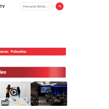
TV
buran
Palestina
deo