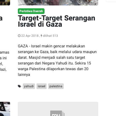
Peristiwa Daerah
a
Target-Target Serangan
Israel di Gaza
22 Apr 2018 ,
dilihat 513
GAZA - Israel makin gencar melakukan
serangan ke Gaza, baik melalui udara maupun
Hamas
darat. Masjid menjadi salah satu target
a ini
serangan dari Negara Yahudi itu. Sekira 15
l,
warga Palestina dilaporkan tewas dan 20
azi,
lainnya
yahudi
israel
palestina