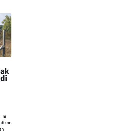
yak
 di
 ini
atikan
an