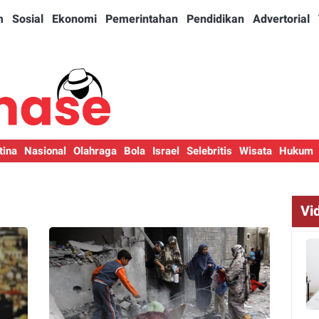
m
Sosial
Ekonomi
Pemerintahan
Pendidikan
Advertorial
tina
Nasional
Olahraga
Bola
Israel
Selebritis
Wisata
Hukum
Vi