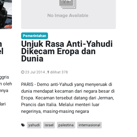
Pemerintahan
n
Unjuk Rasa Anti-Yahudi
l
Dikecam Eropa dan
Dunia
23 Jul 2014 ,
dilihat 378
ggris
n oleh
PARIS - Demo anti-Yahudi yang menyeruak di
nnya
dunia mendapat kecaman dari negara besar di
Eropa. Kecaman tersebut datang dari Jerman,
ari
Prancis dan Italia. Melalui menteri luar
negerinya, masing-masing negara
yahudi
israel
palestina
internasional