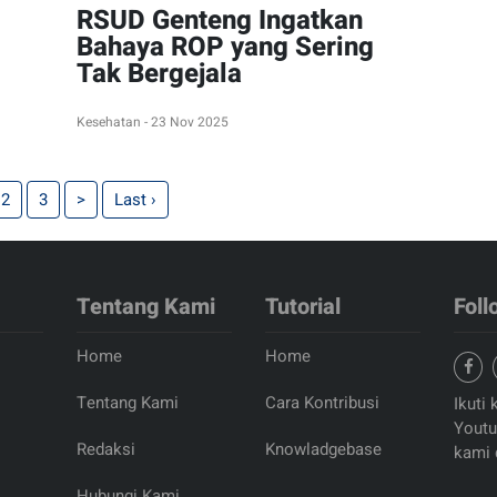
RSUD Genteng Ingatkan
Bahaya ROP yang Sering
Tak Bergejala
Kesehatan - 23 Nov 2025
2
3
>
Last ›
Tentang Kami
Tutorial
Foll
Home
Home
Tentang Kami
Cara Kontribusi
Ikuti 
Youtu
Redaksi
Knowladgebase
kami 
Hubungi Kami