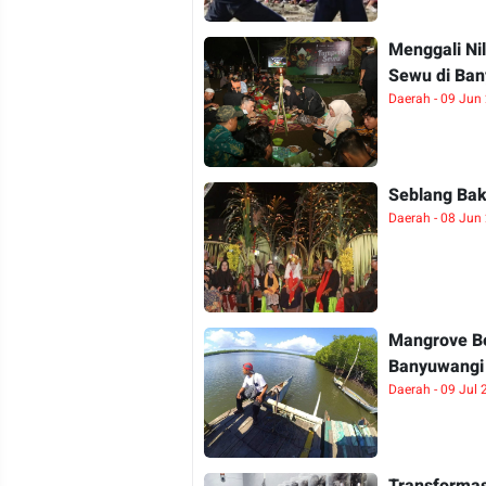
Menggali Ni
Sewu di Ba
Daerah - 09 Jun
Seblang Baku
Daerah - 08 Jun
Mangrove Bed
Banyuwangi
Daerah - 09 Jul
Transformas