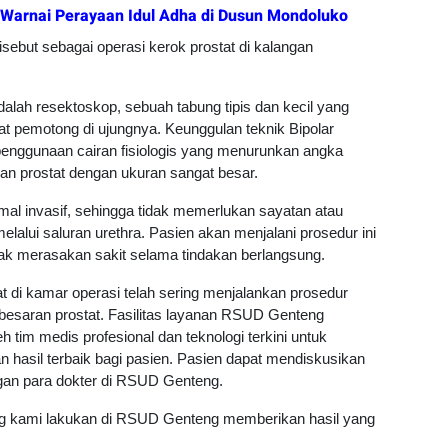
Warnai Perayaan Idul Adha di Dusun Mondoluko
isebut sebagai operasi kerok prostat di kalangan
dalah resektoskop, sebuah tabung tipis dan kecil yang
lat pemotong di ujungnya. Keunggulan teknik Bipolar
penggunaan cairan fisiologis yang menurunkan angka
n prostat dengan ukuran sangat besar.
l invasif, sehingga tidak memerlukan sayatan atau
lalui saluran urethra. Pasien akan menjalani prosedur ini
dak merasakan sakit selama tindakan berlangsung.
 di kamar operasi telah sering menjalankan prosedur
saran prostat. Fasilitas layanan RSUD Genteng
 tim medis profesional dan teknologi terkini untuk
asil terbaik bagi pasien. Pasien dapat mendiskusikan
ngan para dokter di RSUD Genteng.
ng kami lakukan di RSUD Genteng memberikan hasil yang