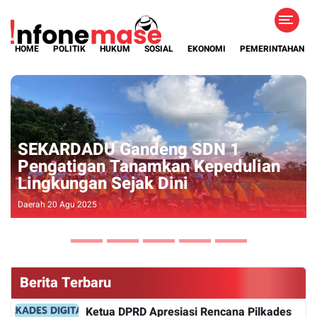
HOME
POLITIK
HUKUM
SOSIAL
EKONOMI
PEMERINTAHAN
Spot Baru Majapahit's Warior
ian
Underwater, Tambah Daya Tarik
Wisata Banyuwangi
Pariwisata 07 Okt 2024
Berita Terbaru
Ketua DPRD Apresiasi Rencana Pilkades