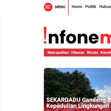
Home
Politik
Huku
MENU
Metropolitan
Hiburan
Wisata
Keseh
Spot Baru Majapahit's 
Tarik Wisata Banyuwan