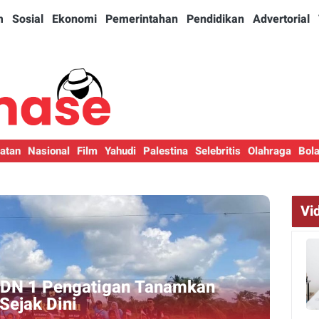
m
Sosial
Ekonomi
Pemerintahan
Pendidikan
Advertorial
atan
Nasional
Film
Yahudi
Palestina
Selebritis
Olahraga
Bol
Vi
Warior Underwater, Tambah Daya
gi